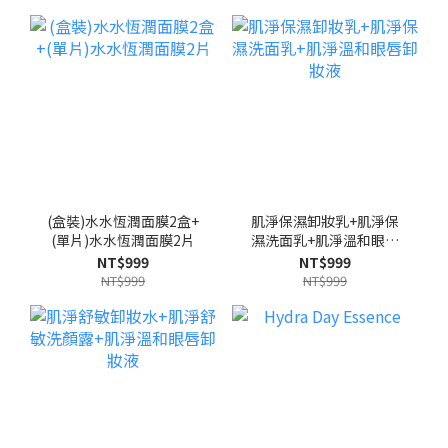
(盒裝)水水恆潤面膜2盒+
肌淨保濕卸妝乳+肌淨保
(單片)水水恆潤面膜2片
濕洗面乳+肌淨溫和眼唇
卸妝液
NT$999
NT$999
NT$999
NT$999