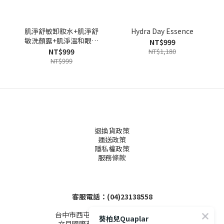
肌淨舒敏卸妝水+肌淨舒
Hydra Day Essence
敏洗顏露+肌淨溫和眼唇
NT$999
卸妝液
NT$999
NT$1,180
NT$999
退換貨政策
運送政策
隱私權政策
服務條款
客服電話：(04)23138558
台中市西屯區文心路三段155-1號4樓
葵柏兒Quaplar
文月國際有限公司 (統編53503086)