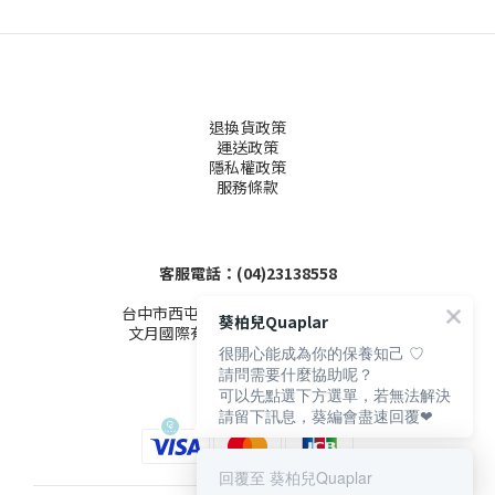
退換貨政策
運送政策
隱私權政策
服務條款
客服電話：(04)23138558
台中市西屯區文心路三段155-1號4樓
葵柏兒Quaplar
文月國際有限公司 (統編53503086)
很開心能成為你的保養知己 ♡
請問需要什麼協助呢？
可以先點選下方選單，若無法解決
請留下訊息，葵編會盡速回覆❤
回覆至 葵柏兒Quaplar