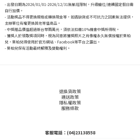
- 出發日期為2026/01/01-2026/12/31無航班限制，升級艙位/連續國定假日需
自行加價。
- 活動獎品不得更換規格或轉換現金等，如遇缺貨或不可抗力之因素無法提供，
主辦單位有權更換其他等值商品。
- 中獎贈品價值超過新台幣兩萬元，須依法扣繳10%機會中獎所得稅。
- 獲獎人於領取獎項同時，視為同意將獲獎照片之肖像權永久無償授權於葵柏
兒，葵柏兒得使用於官方網站、Facebook等平台之露出。
- 葵柏兒保有活動最終解釋及變動權利。
退換貨政策
運送政策
隱私權政策
服務條款
客服電話：(04)23138558