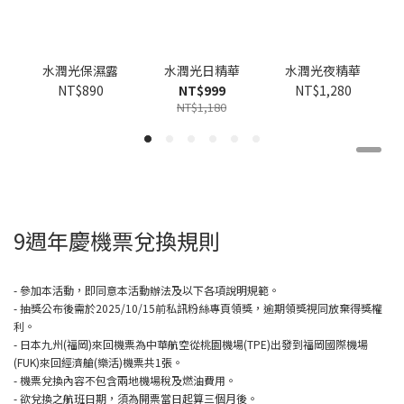
水潤光保濕露
水潤光日精華
水潤光夜精華
NT$890
NT$999
NT$1,280
NT$1,180
9週年慶機票兌換規則
- 參加本活動，即同意本活動辦法及以下各項說明規範。
- 抽獎公布後需於2025/10/15前私訊粉絲專頁領獎，逾期領獎視同放棄得獎權
利。
- 日本九州(福岡)來回機票為中華航空從桃園機場(TPE)出發到福岡國際機場
(FUK)來回經濟艙(樂活)機票共1張。
- 機票兌換內容不包含兩地機場稅及燃油費用。
- 欲兌換之航班日期，須為開票當日起算三個月後。