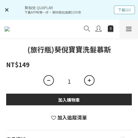
葵柏兒 QUAPLAR
下載GO
下載APP的第一步， 幫你錢包加碼$100😎
(旅行瓶)葵倪寶寶洗髮慕斯
NT$149
加入購物車
加入追蹤清單