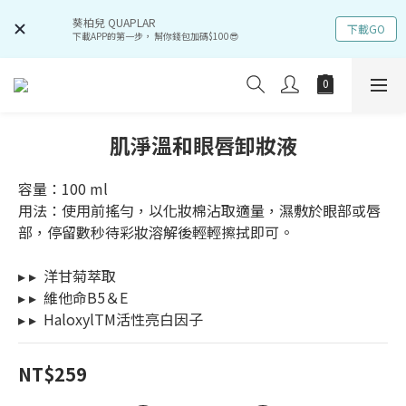
葵柏兒 QUAPLAR
下載GO
下載APP的第一步， 幫你錢包加碼$100😎
肌淨溫和眼唇卸妝液
容量：100 ml 
用法：使用前搖勻，以化妝棉沾取適量，濕敷於眼部或唇
部，停留數秒待彩妝溶解後輕輕擦拭即可。
▸ ▸  洋甘菊萃取
▸ ▸  維他命B5＆E
▸ ▸  HaloxylTM活性亮白因子
NT$259