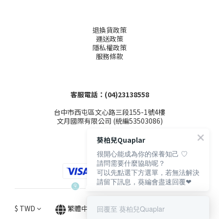
退換貨政策
運送政策
隱私權政策
服務條款
客服電話：(04)23138558
台中市西屯區文心路三段155-1號4樓
文月國際有限公司 (統編53503086)
葵柏兒Quaplar
很開心能成為你的保養知己 ♡
請問需要什麼協助呢？
可以先點選下方選單，若無法解決
請留下訊息，葵編會盡速回覆❤
$
TWD
繁體中文
回覆至 葵柏兒Quaplar