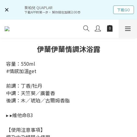
葵柏兒 QUAPLAR
下載GO
下載APP的第一步， 幫你錢包加碼$100😎
伊蘭伊蘭情調沐浴露
容量：550ml
#情感加溫get
前調：丁香/牡丹
中調：天竺葵／廣藿香
後調：木／琥珀／古爾姆香脂
▸ ▸維他命B3
【使用注意事項】