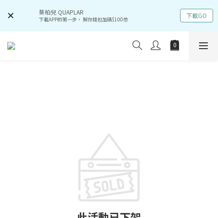
葵柏兒 QUAPLAR
下載GO
下載APP的第一步， 幫你錢包加碼$100😎
此活動已下架