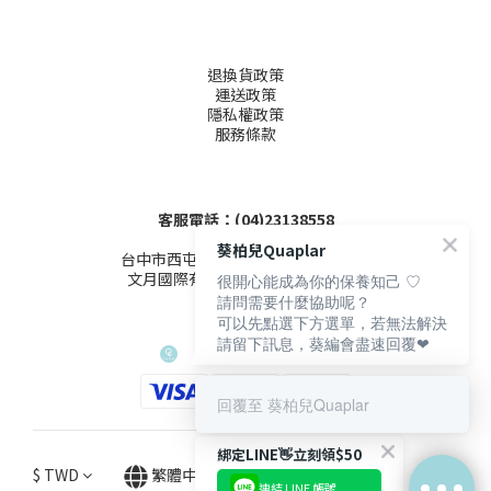
退換貨政策
運送政策
隱私權政策
服務條款
客服電話：(04)23138558
葵柏兒Quaplar
台中市西屯區文心路三段155-1號4樓
文月國際有限公司 (統編53503086)
很開心能成為你的保養知己 ♡
請問需要什麼協助呢？
可以先點選下方選單，若無法解決
請留下訊息，葵編會盡速回覆❤
回覆至 葵柏兒Quaplar
綁定LINE👋立刻領$50
$
TWD
繁體中文
連結 LINE 帳號