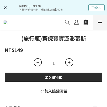
葵柏兒 QUAPLAR
下載GO
下載APP的第一步， 幫你錢包加碼$100😎
(旅行瓶)葵倪寶寶澎澎慕斯
NT$149
加入購物車
加入追蹤清單