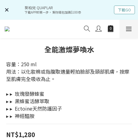
葵柏兒 QUAPLAR
下載GO
下載APP的第一步， 幫你錢包加碼$100😎
全能激燦夢喚水
容量：250 ml 
用法：以化妝棉或指腹取適量輕拍臉部及頸部肌膚，按摩
至肌膚完全吸收為止。
▸ ▸  玫瑰發酵蜂蜜
▸ ▸  黑蜂蜜活酵萃取
▸ ▸  Ectoine天然防護因子
▸ ▸  神經醯胺
NT$1,280