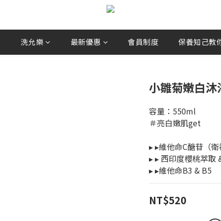
兒
洗允樂
最新優惠
會員制度
保養知己教你選
小雛菊嫩白沐
容量：550ml
＃亮白嫩肌get
▸ ▸維他命C醣苷（
▸ ▸ 西印度櫻桃萃取 
▸ ▸維他命B3 & B5
NT$520