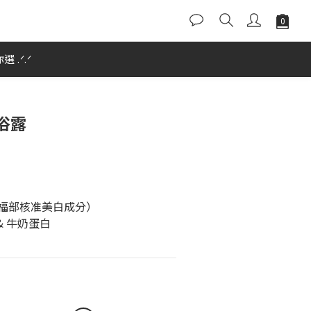
 .ᐟ.ᐟ
浴露
衛福部核准美白成分）
& 牛奶蛋白