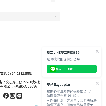
綁定LINE👋立刻領$50
成為彼此的保養知己❤️
連結 LINE 帳號
電話：(04)23138558
區文心路三段155-1號4樓
葵柏兒Quaplar
限公司 (統編53503086)
很開心能成為你的保養知己 ♡
請問需要什麼協助呢？
可以先點選下方選單，若無法解決
請留下訊息，葵編會盡速回覆❤