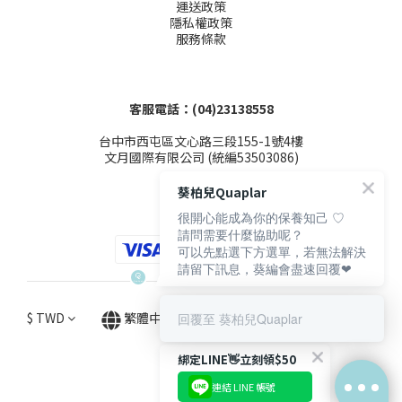
運送政策
隱私權政策
服務條款
客服電話：(04)23138558
台中市西屯區文心路三段155-1號4樓
文月國際有限公司 (統編53503086)
葵柏兒Quaplar
很開心能成為你的保養知己 ♡
請問需要什麼協助呢？
可以先點選下方選單，若無法解決
請留下訊息，葵編會盡速回覆❤
$
TWD
繁體中文
回覆至 葵柏兒Quaplar
綁定LINE👋立刻領$50
連結 LINE 帳號