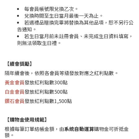
每會員帳號限兌換乙次。
兌換時間至生日當月最後一天為止。
若遇禮品贈換完畢將替換為其他品項，恕不另行公
告通知。
若生日當月前未註冊會員、未完成生日資料填寫，
則無法領取生日禮。
【續會獎勵】
隔年續會後，依照各會員等級發放對應之紅利點數。
黃金會員
發放紅利點數300點
白金會員
發放紅利點數500點
鑽石會員
發放紅利點數1,500點
【購物金使用規範】
根據每筆訂單結帳金額，由
系統自動運算
購物金可折抵金
額。