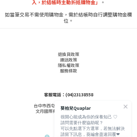
入，於結帳時主動折抵購物金」
。
如當筆交易不需使用購物金，需於結帳時自行調整購物金欄
位。
退換貨政策
運送政策
隱私權政策
服務條款
客服電話：(04)23138558
台中市西屯區文心路三段155-1號4樓
葵柏兒Quaplar
文月國際有限公司 (統編53503086)
很開心能成為你的保養知己 ♡
請問需要什麼協助呢？
可以先點選下方選單，若無法解決
請留下訊息，葵編會盡速回覆❤