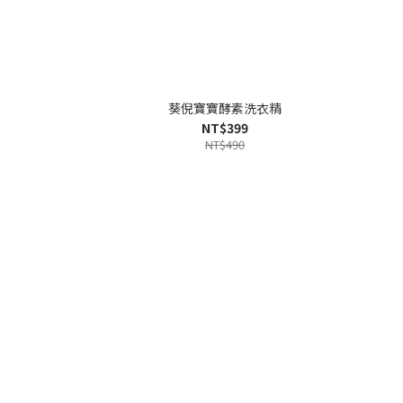
葵倪寶寶酵素洗衣精
NT$399
NT$490