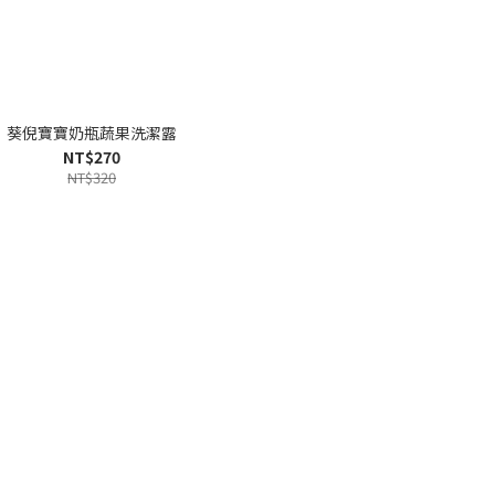
葵倪寶寶奶瓶蔬果洗潔露
NT$270
NT$320