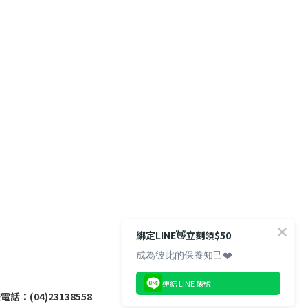
綁定LINE👋立刻領$50
成為彼此的保養知己❤️
連結 LINE 帳號
電話：(04)23138558