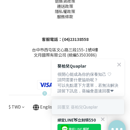
退換貨政策
運送政策
隱私權政策
服務條款
客服電話：(04)23138558
台中市西屯區文心路三段155-1號4樓
文月國際有限公司 (統編53503086)
葵柏兒Quaplar
很開心能成為你的保養知己 ♡
請問需要什麼協助呢？
可以先點選下方選單，若無法解決
請留下訊息，葵編會盡速回覆❤
$
TWD
English
回覆至 葵柏兒Quaplar
綁定LINE👋立刻領$50
連結 LINE 帳號