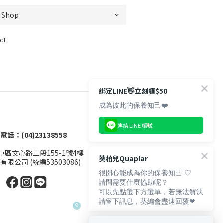
ct
綁定LINE👋立刻領$50
成為彼此的保養知己❤️
連結 LINE 帳號
電話：(04)23138558
區文心路三段155-1號4樓
葵柏兒Quaplar
限公司 (統編53503086)
很開心能成為你的保養知己 ♡
請問需要什麼協助呢？
可以先點選下方選單，若無法解決
請留下訊息，葵編會盡速回覆❤