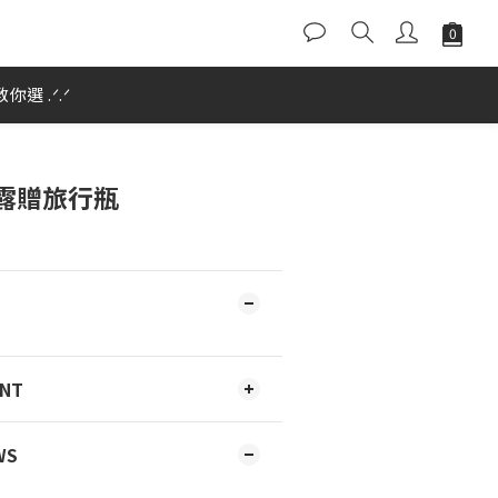
選 .ᐟ.ᐟ
露贈旅行瓶
ENT
WS