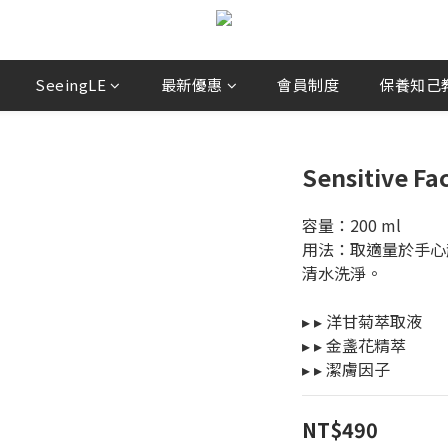
SeeingLE
最新優惠
會員制度
保養知己教你
Sensitive Fa
容量：200 ml 
用法：取適量於手心
清水洗淨。
▸ ▸ 洋甘菊萃取液
▸ ▸ 金盞花精萃
▸ ▸ 潔膚因子
NT$490