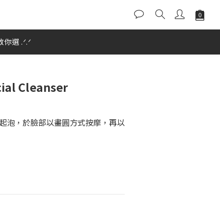
選 .ᐟ.ᐟ
cial Cleanser
起泡，於臉部以畫圓方式按摩，再以