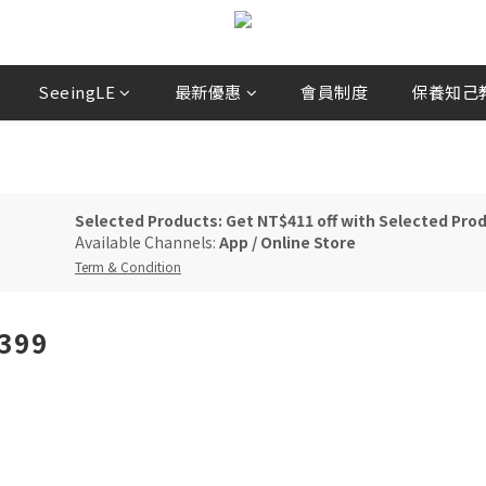
SeeingLE
最新優惠
會員制度
保養知己教你
Selected Products: Get NT$411 off with Selected Pro
Available Channels:
App
/
Online Store
Term & Condition
99