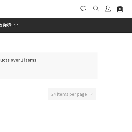
選 .ᐟ.ᐟ
ducts over 1 items
24 Items per page