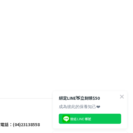
綁定LINE👋立刻領$50
成為彼此的保養知己❤️
連結 LINE 帳號
電話：(04)23138558