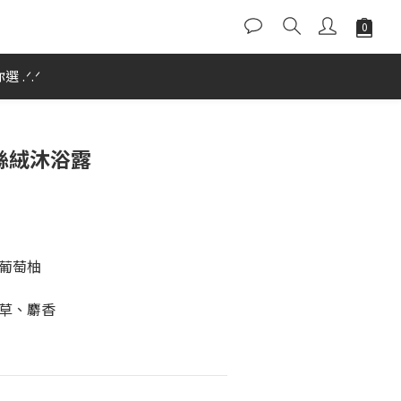
 .ᐟ.ᐟ
絲絨沐浴露
葡萄柚
草、麝香