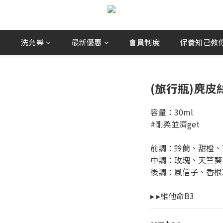
兒
洗允樂
最新優惠
會員制度
保養知己教你選
(旅行瓶)麂皮
容量：30ml
#剛柔並濟get
前調：鈴蘭、甜橙、
中調：玫瑰、天竺葵
後調：風信子、香根
▸ ▸維他命B3