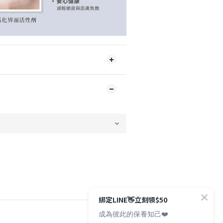
綁定LINE👋立刻領$50
成為彼此的保養知己❤️