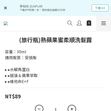
葵柏兒 QUAPLAR
下載GO
下載APP的第一步， 幫你錢包加碼$100😎
(旅行瓶)熟蘋果蜜柔順洗髮露
容量：30ml
適用髮質：受損髮
▸ ▸水解角蛋白
▸ ▸翅藻＆蘋果萃取
▸ ▸維他命E+F
NT$89