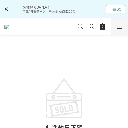
葵柏兒 QUAPLAR
下載GO
下載APP的第一步， 幫你錢包加碼$100😎
此活動已下架