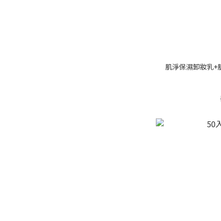
肌淨保濕卸妝乳+