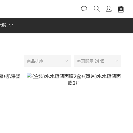
 .ᐟ.ᐟ
商品排序
每頁顯示 24 個