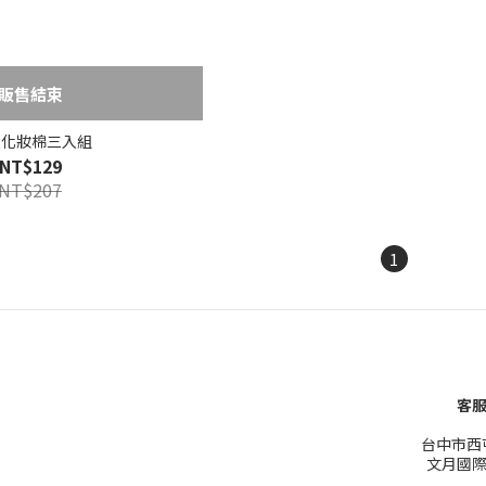
販售結束
入化妝棉三入組
NT$129
NT$207
1
客服
台中市西屯
文月國際有