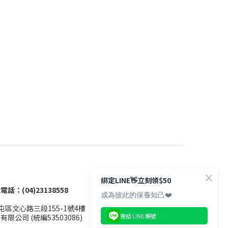
綁定LINE👋立刻領$50
電話：(04)23138558
成為彼此的保養知己❤️
區文心路三段155-1號4樓
連結 LINE 帳號
限公司 (統編53503086)