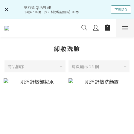
葵柏兒 QUAPLAR
下載GO
下載APP的第一步， 幫你錢包加碼$100😎
卸妝洗臉
商品排序
每頁顯示 24 個